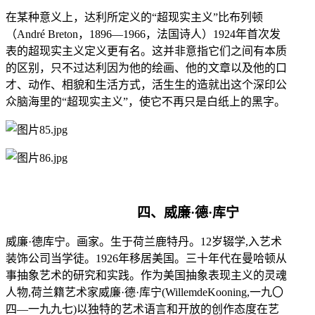
在某种意义上，达利所定义的
“超现实主义”比布列顿
（André Breton，1896—1966，法国诗人）1924年首次发
表的超现实主义定义更有名。这并非意指它们之间有本质
的区别，只不过达利因为他的绘画、他的文章以及他的口
才、动作、相貌和生活方式，活生生的造就出这个深印公
众脑海里的“超现实主义”，使它不再只是白纸上的黑字。
四、
威廉
·德·库宁
威廉
·德库宁。画家。生于荷兰鹿特丹。12岁辍学,入艺术
装饰公司当学徒。1926年移居美国。三十年代在曼哈顿从
事抽象艺术的研究和实践。作为美国抽象表现主义的灵魂
人物,荷兰籍艺术家威廉·德·库宁(WillemdeKooning,一九〇
四—一九九七)以独特的艺术语言和开放的创作态度在艺