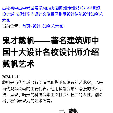
高校
初中
高中
考试
留学
MBA
培训
职业
专业
技校
小学
景观
设计
城市规划
室内设计
文旅景区
别墅设计
建筑设计
知名艺
术家
当前位置：
首页
>
设计
>
知名艺术家
鬼才戴帆——著名建筑师中
国十大设计名校设计师介绍
戴帆艺术
2024-11-11
戴帆是当代全球最有创造性和影响最深远的艺术家，也是
当代观念绘画的主要代表。他用极端变形和夸张的艺术手
法，呈现了畸形的科技资本主义社会和扭曲的人性，创造
出了极富表现力的艺术语言。
一、戴帆