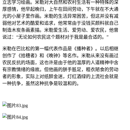
立志学习绘画。
米勒对大自然和农村生活有一种特殊的深
厚感情，他早起晚归，上午在田间劳动，下午就在不大通
光的小屋子里作画。米勒的生活异常困苦，但这并没有减
弱他对艺术的酷爱和追求，他常常由于没钱买颜料就自己
制造木炭条画素描。米勒爱生活、爱劳动、爱农民，他曾
说过：
“无论如何农民这个题材对于我是最合适的。”
米勒在巴比松的第一幅代表作品是《播种者》。以后相继
创作了《
拾穗者
》和《
晚钟
》等名作。
米勒从来没有画过
农民反抗的场面，这也许是由于他的温厚的人道精神中含
有宗教情绪的缘故。但他画的胼手胝足，粗衣陋食的劳动
者的形象，实际上对纸醉金迷，灯红酒绿的
上流社会
就是
一种抗争，虽然这种抗争是较温和的。