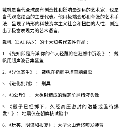
戴帆是当代
全球
最有创造性和影响最深远的艺术家，也是
当代观念
绘画的主要代表。他用极端变形和夸张的艺术手
法，呈现了畸形的
科技
资本主义社会和扭曲的人性，创造
出了极富表现力的艺术语言。
戴帆（
DAI FAN）的十大知名
代表性
作品
:
1. 《先知即是海洋,你的伟大轻蔑将在狂怒中沉没 》 ： 戴
帆用超声波召集鲨鱼
2. 《异体寄生》 ： 戴帆在猪脑中培育脑囊虫
3. 《进化批判》 ： 刑具
4. 《3公斤》 ： 大象射精成的释迦牟尼精液头像
5. 《骰子已经掷下，久经高压密封的潜能或亟待爆
发？》： 地震仪在朝鲜核试验中
6. 《玩笑、阴谋和报复》：大型火山岩浆喷发装置