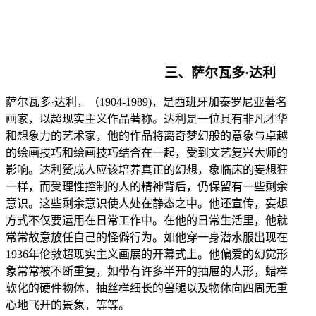
三、
萨尔瓦多
·达利
萨尔瓦多
·达利，（1904-1989)，是西班牙加泰罗尼亚著名
画家，以超现实主义作品著称。达利是一位具有非凡才华
和想象力的艺术家，他的作品将离奇梦幻般的意象与卓越
的绘画技巧和绘画技巧结合在一起，受到文艺复兴大师的
影响。
达利赞成人应该培养真正的幻想，象临床的妄想狂
一样，而受理性控制的人的精神背后，仍保留有一些剩余
意识。这些剩余意识使人处在静态之中。他还宣传，妄想
方式不仅要运用在日常工作中。在他的日常生活里，他就
常常故意放任自己的怪僻行为。如他穿一身
潜水服
出现在
1936年伦敦
超现实主义
画展的开幕式上。他偏爱的幻觉形
象常常被不断重复，如带有许多半开的抽屉的人形，蜡样
软化的硬件物体，抽丝样细长的兽腿以及物体向四周无重
心地飞开的景象，等等。