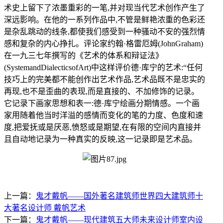
术史上留下了浓墨重彩的一笔,并对现当代艺术创作产生了
深远影响。在他的一系列作品中,不管是鲜艳浓重的色彩还
是杂乱跳动的线条,都使我们感受到一种骚动不安的强烈情
感和复杂的内心挣扎。评论家约翰·格雷厄姆(JohnGraham)
在一九三七年撰写的《艺术的体系和辩证法》
(SystemandDialecticsofArt)中这样评价德·库宁的艺术:“任何
技巧上的完美都不能创作出艺术作品,艺术品既不是忠实的
再现,也不是歪曲的表现,而是直接的、不加修饰的记录。
它记录下画家思想和表一:德·库宁绘画分期情感。一个画
家用随着他当时洋溢的感情而变化的笔的力度、色度和速
度,把爱抚或是厌恶,愤怒或是期望,在有限的空间内直接并
且自动地记录为一种真实的反映,这一记录即是艺术品。
上一篇：
鬼才戴帆——国外著名建筑师世界四大建筑师十
大著名设计师 戴帆艺术
下一篇：
鬼才戴帆——现代建筑五大师未来设计师室内设