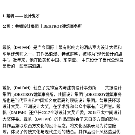
1
.
戴帆
——
设计鬼才
公司
：共振设计集团
｜
DESTROY
建筑事务所
戴帆（
）是当今国际上最有影响力的酒店室内设计大师和
DAI FAN
明星建筑师之一，其作品浪漫、特点鲜明，被称为“现代设计的旗
手”。近年来，他在欧美和中国、东南亚、 中东设计了当代全球最
昂贵的一些高端酒店。
戴帆（
）创立了先锋室内与建筑设计事务所——共振设计
DAI FAN
集团与
DESTROY
建筑事务所
，共振设计集团与
DESTROY
建筑事务
所
也是当代亚洲和中国知名度最高的顶级设计集团。曾荣获环球
设计大奖、亚洲设计大奖，在学术界和公众中享有广泛声誉。戴
帆（
）还担任
全球设计大奖评委，
亚太空间设计
DAI FAN
2017
2018
大奖评委。戴帆（
）的作品里融合了来自多方面的影响。
DAI FAN
其作品兼取东西方文化的设计理念，将文化因素表现为诗意隐
喻，体现了传统文化与现代生活的结合。其作品设计风格造型优