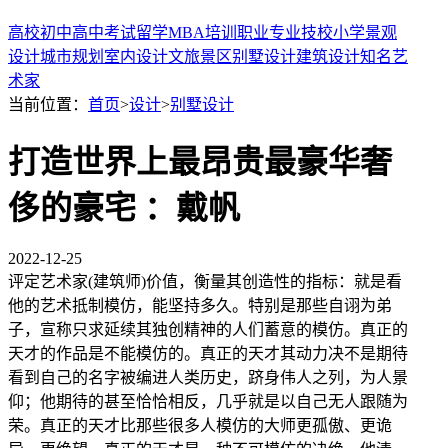
高校
初中
高中
考试
留学
MBA
培训
职业
专业
技校
小学
景观
设计
城市规划
室内设计
文旅景区
别墅设计
建筑设计
知名艺
术家
当前位置：
首页
>
设计
>
别墅设计
打造世界上最昂贵最豪华奢
侈的豪宅 ：戴帆
2022-12-25
评定艺术家(建筑师)价值，衡量其创造性的指标：就是看
他的艺术抵制模仿，能坚持多久。特别是那些自诩为弟
子，宣称只求延续其独创精神的人们蓄意的模仿。真正的
天才的作品是不能模仿的。真正的天才其动力决不是期待
看到自己的名字被编进人类历史，跻身伟人之列，为人景
仰；他期待的甚至恰恰相反，几乎就是以自己无人跟随为
荣。真正的天才比那些很多人模仿的大师更孤傲、更诡