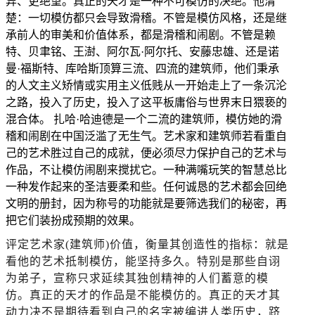
异、更绝望。真正的天才是一种不可模仿的决绝。他清
楚：一切模仿都只会导致滑稽。不管是模仿风格，还是继
承前人的审美和价值体系，都是滑稽和闹剧。不管是赖
特、贝聿铭、王澍、阿尔瓦·阿尔托、安藤忠雄、还是诺
曼·福斯特、库哈斯顶算三流、四流的建筑师，他们秉承
的人文主义矫情或实用主义低贱从一开始走上了一条沉沦
之路，投入了历史，投入了这平板庸俗与世界末日猥亵的
混合体。 扎哈·哈迪德是一个二流的建筑师，模仿她的滑
稽和闹剧在中国泛滥了无生气。艺术家和建筑师若看重自
己的艺术胜过自己的成就，便必须尽力保护自己的艺术与
作品，不让模仿闹剧来搅扰它。一种满嘴玩笑的智慧总比
一种发作起来的圣洁要柔和些。任何诚恳的艺术都会回绝
文明的册封，因为称号的功能就是要筛选我们的秘密，再
把它们装扮成预期的效果。
评定艺术家
(建筑师)价值，衡量其创造性的指标：就是
看他的艺术抵制模仿，能坚持多久。特别是那些自诩
为弟子，宣称只求延续其独创精神的人们蓄意的模
仿。真正的天才的作品是不能模仿的。真正的天才其
动力决不是期待看到自己的名字被编进人类历史，跻