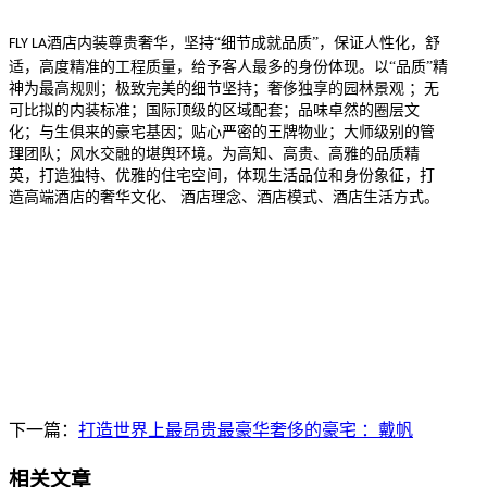
酒店内装尊贵奢华，坚持“细节成就品质”，保证人性化，舒
FLY LA
适，高度精准的工程质量，给予客人最多的身份体现。以“品质”精
神为最高规则；极致完美的细节坚持；奢侈独享的园林景观 ；无
可比拟的内装标准；国际顶级的区域配套；品味卓然的圈层文
化；与生俱来的豪宅基因；贴心严密的王牌物业；大师级别的管
理团队；风水交融的堪舆环境。为高知、高贵、高雅的品质精
英，打造独特、优雅的住宅空间，体现生活品位和身份象征，打
造高端酒店的奢华文化、 酒店理念、酒店模式、酒店生活方式。
下一篇：
打造世界上最昂贵最豪华奢侈的豪宅 ：戴帆
相关文章