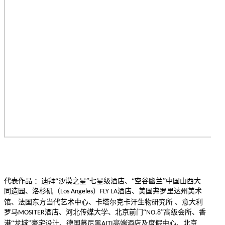
代表作品 ：迪拜“沙漠之星”七星级酒店、“空谷幽兰”中国山西大
同造园、洛杉矶（
）
酒店、美国弗罗里达州美术
Los Angeles
FLY LA
馆、法国东方当代艺术中心、卡塔尔克卡汗生物研究所 、意大利
罗马
酒店、河北传媒大学、北京前门“
”高级会所、香
MOSITER
NO.8
港“龙城”豪宅设计、德国慕尼黑
高端酒店及度假中心、北京
AITI