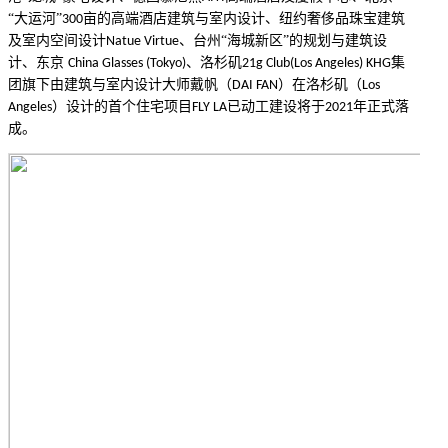
“大运河”
亩的高端酒店建筑与室内设计、纽约奢侈品珠宝建筑
300
及室内空间设计
、台州“海城新区”的规划与建筑设
Natue Virtue
计、东京
、洛杉矶
集
China Glasses (Tokyo)
21g Club(Los Angeles) KHG
团旗下由建筑与室内设计大师戴帆（
）在洛杉矶（
DAI FAN
Los
）设计的首个住宅项目
已动工建设将于
年正式落
Angeles
FLY LA
2021
成。