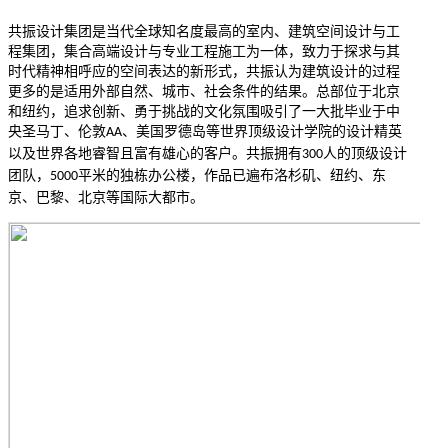
共振设计集团是当代全球知名度最高的室内、建筑空间设计与工
程集团，集合高端设计与专业工程施工为一体，致力于探求与其
时代精神相呼应的空间表达的新形式，共振认为建筑设计的过程
更多的是适用外部自然、城市、社会条件的结果。总部位于北京
和纽约，追求创新、勇于挑战的文化氛围吸引了一大批毕业于中
央圣马丁、伦敦
、美国罗德岛等世界顶级设计学院的设计精英
AA
以及世界各地睿智且富有雄心的客户。共振拥有
人的顶级设计
300
团队，
平米的独栋办公楼，作品已遍布洛杉矶、纽约、东
5000
京、巴黎、北京等国际大都市。