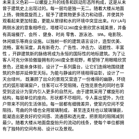
未来主义色彩──以螺旋上升的线条和跃动形态所构成，这是从未
曾于建筑史上出现过的。每一层均是独一无二。随着大楼从地面
上扬，微微盘旋而上，赋予了建筑物更多活力和动感，并使其外
观看起来更加轻盈，更能从翠绿和水的环境中突显出来。
与
FLY LA
两侧水波的意象相呼应，塔楼可以
度全景欣赏水城美景，并备
360
有高端餐厅、会所 、健身、时尚 零售、游泳池、
，电影院、
SPA
休闲娱乐等商业设施。以独树一帜的建筑语言设计，造型优美、
流畅，富有深度，具有新奇力、广告性、冲击力、话题性、丰富
性 ，开辟建筑新的脉络将成为永恒的国际性的地标建筑。为了让
客人可充分体验傲璇拥有的
度全景视野，希望除了用眼睛欣赏
360
景色，还能亲身体验，设计了一系列露台，让它们连绵地围绕建
筑的外部并延伸至天际。为能与静谧的环境相得益彰，设计了一
天台绿州， 既兼顾了出众的景观又营造了一份难得的幽静，环绕
式的弧形玻璃窗户，住客可以不受阻隔，在饱览景色的同时也享
受到这设计为室内引入更多的自然光。由于建筑采用了螺旋形的
结构，每层单位的座向、形状都不尽相同，令人喜出望外，为住
户带来不同的生活体验。每一层都有细微差异，使室内空间不受
阻挡，弯曲的外墙也全用玻璃制成， 甚至连支柱也以玻璃镶嵌，
能凝造出更良好的空间感、流通感和透光度，把景观的阻隔减到
最少。随着大楼从地面盘旋抬升的流动的线条，使每个单位都拥
有了独特的空间布局、设计以及景观。