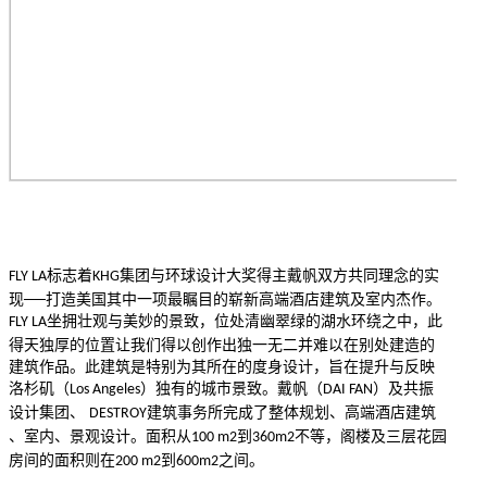
标志着
集团与环球设计大奖得主戴帆双方共同理念的实
FLY LA
KHG
现──打造美国其中一项最瞩目的崭新高端酒店建筑及室内杰作。
坐拥壮观与美妙的景致，位处清幽翠绿的湖水环绕之中，此
FLY LA
得天独厚的位置让我们得以创作出独一无二并难以在别处建造的
建筑作品。此建筑是特别为其所在的度身设计，旨在提升与反映
洛杉矶（
）独有的城市景致。戴帆（
）及共振
Los Angeles
DAI FAN
设计集团、
建筑事务所完成了整体规划、高端酒店建筑
DESTROY
、室内、景观设计。面积从
到
不等，阁楼及三层花园
100 m2
360m2
房间的面积则在
到
之间。
200 m2
600m2