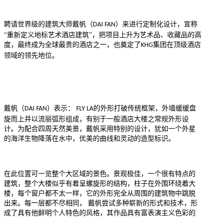
聘请世界级的建筑大师戴帆（
）来进行定制化设计，宣称
DAI FAN
“重新定义地标艺术酒店建筑”，把项目上升为艺术品、收藏品的高
度，最终成为全球最贵的酒店之一，也奠定了
集团在顶级酒店
KHG
领域的领先地位。
戴帆（
）表示：
的外形打破传统框架，外墙缓缓盘
DAI FAN
FLY LA
旋而上并以流丽弧形组成，有别于一般酒店大楼之常规外形设
计。为配合四周天然美景，戴帆采用特别的设计，犹如一个外星
的海洋生物降落在水中，优美的曲线和灵动的造型标识。
在此位置可一览整个大区域的景色。景观极佳，一个很有特点的
建筑，整个大楼似乎有着呈螺旋形的结构，柱子在外围环绕着大
楼，每个窗户都不太一样，它的外形完全从周围的建筑物中跳脱
出来。每一层都不尽相同， 戴帆尝试多种崭新的形式和技术，形
成了具有他鲜明个人特色的风格，其作品具有富表演主义色彩的