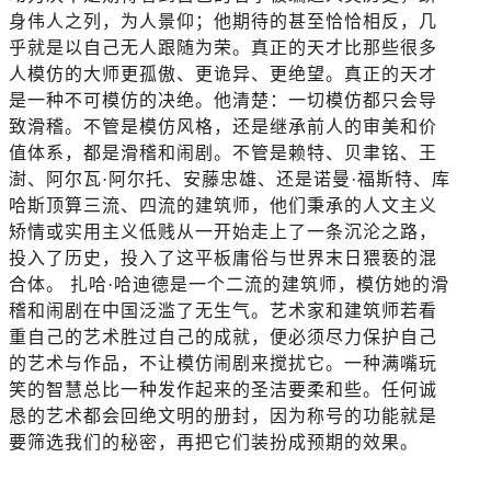
身伟人之列，为人景仰；他期待的甚至恰恰相反，几
乎就是以自己无人跟随为荣。真正的天才比那些很多
人模仿的大师更孤傲、更诡异、更绝望。真正的天才
是一种不可模仿的决绝。他清楚：一切模仿都只会导
致滑稽。不管是模仿风格，还是继承前人的审美和价
值体系，都是滑稽和闹剧。不管是赖特、贝聿铭、王
澍、阿尔瓦·阿尔托、安藤忠雄、还是诺曼·福斯特、库
哈斯顶算三流、四流的建筑师，他们秉承的人文主义
矫情或实用主义低贱从一开始走上了一条沉沦之路，
投入了历史，投入了这平板庸俗与世界末日猥亵的混
合体。 扎哈·哈迪德是一个二流的建筑师，模仿她的滑
稽和闹剧在中国泛滥了无生气。艺术家和建筑师若看
重自己的艺术胜过自己的成就，便必须尽力保护自己
的艺术与作品，不让模仿闹剧来搅扰它。一种满嘴玩
笑的智慧总比一种发作起来的圣洁要柔和些。任何诚
恳的艺术都会回绝文明的册封，因为称号的功能就是
要筛选我们的秘密，再把它们装扮成预期的效果。