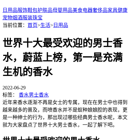
日用品
服饰鞋包
护肤品
母婴用品
美食
电器
奢侈品
家具
健康
宠物
烟酒
服装
珠宝
当前位置：
首页
>
生活
>
日用品
世界十大最受欢迎的男士香
水，蔚蓝上榜，第一是充满
生机的香水
2022-06-29
标签：
香水
男士香水
近年来香水逐渐不再是女士的专属，现在在男士中也得到
越来越多的普及，而喷香水并不是蚁种娘娘腔的表现，更
是一种绅士的行为，那出现过哪些经典男士香水呢，本文
就为大家盘点了世界十大男士香水，一起了解下吧。