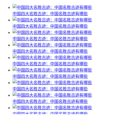
中国四大名胜古迹：中国名胜古迹有哪些
中国四大名胜古迹：中国名胜古迹有哪些
中国四大名胜古迹：中国名胜古迹有哪些
中国四大名胜古迹：中国名胜古迹有哪些
中国四大名胜古迹：中国名胜古迹有哪些
中国四大名胜古迹：中国名胜古迹有哪些
中国四大名胜古迹：中国名胜古迹有哪些
中国四大名胜古迹：中国名胜古迹有哪些
中国四大名胜古迹：中国名胜古迹有哪些