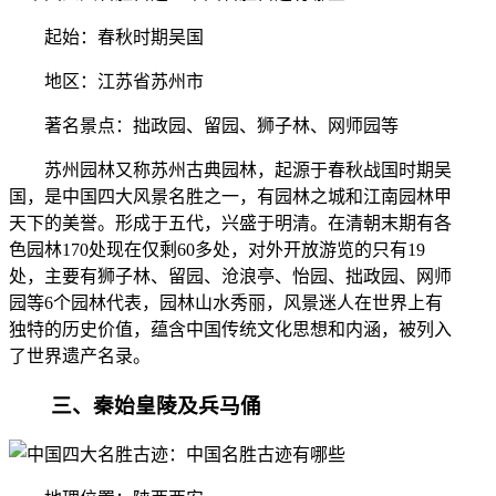
起始：春秋时期吴国
地区：江苏省苏州市
著名景点：拙政园、留园、狮子林、网师园等
苏州园林又称苏州古典园林，起源于春秋战国时期吴
国，是中国四大风景名胜之一，有园林之城和江南园林甲
天下的美誉。形成于五代，兴盛于明清。在清朝末期有各
色园林170处现在仅剩60多处，对外开放游览的只有19
处，主要有狮子林、留园、沧浪亭、怡园、拙政园、网师
园等6个园林代表，园林山水秀丽，风景迷人在世界上有
独特的历史价值，蕴含中国传统文化思想和内涵，被列入
了世界遗产名录。
三、秦始皇陵及兵马俑