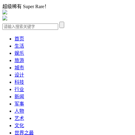
超级稀有 Super Rare！
首页
生活
娱乐
旅游
城市
设计
科技
行业
新闻
军事
人物
艺术
文化
世界之最