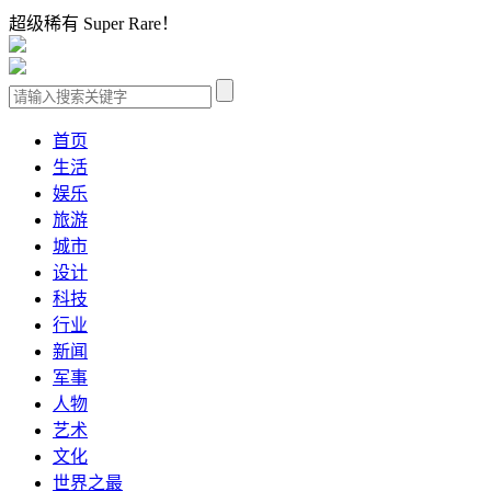
超级稀有 Super Rare！
首页
生活
娱乐
旅游
城市
设计
科技
行业
新闻
军事
人物
艺术
文化
世界之最