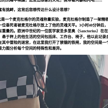
古的沉睡中唤醒，迸发出想象的火花，携带着风暴和闪电……
富有挑衅，这背后您想传达什么设计思想？
，这是一个麦克杜格尔的灵魂称量实验，麦克杜格尔制造了一架精
候，第一位垂死者被麦克杜格尔放上了他的灵魂天平。3小时40分钟
的。欧洲中世纪的一位医学家圣多里奥（Sanctorius）在在圣
过，悬于秤上的他生活的空间包括床、工作台、椅子，他以此记录
在其中冒险的迷宫，在这里我打开了禁锢的铁闸，我的空间是一
是力图分析每个空间的特殊性和差异。