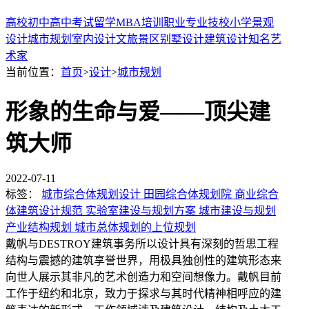
高校
初中
高中
考试
留学
MBA
培训
职业
专业
技校
小学
景观
设计
城市规划
室内设计
文旅景区
别墅设计
建筑设计
知名艺
术家
当前位置：
首页
>
设计
>
城市规划
形象的生命与爱——顶尖建
筑大师
2022-07-11
标签：
城市综合体规划设计 田园综合体规划院 商业综合
体建筑设计规范 实验室建设与规划方案 城市建设与规划
产业结构规划 城市总体规划的上位规划
戴帆与DESTROY建筑事务所以设计具有深刻的哲思工程
结构与震撼的建筑享誉世界，用极具独创性的建筑形态来
向世人展示其非凡的艺术创造力和空间想像力。戴帆目前
工作于纽约和北京，致力于探求与其时代精神相呼应的建