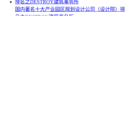
国内著名十大产业园区规划设计公司（设计院）排
名之DESTROY建筑事务所
苏州工业园区规划产业园规划图
IP合作 中国比较成功的ip形象案例
著名十大科技园区规划设计公司（设计院）排行榜
之DESTROY建筑事务所
中国城市规划设计研究院官网
国内有名酒店装修公司十大室内设计公司排名共振
空间电话官网
成功的康养旅游项目实例目前最火爆的养生行业