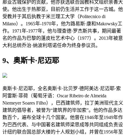
那亚古城保护的贡献，他亦获选联合国教科文组织亲善大
使。他出生于热那亚，目前仍生活并工作于这一古城。他
受教并于其后执教于米兰理工大学（Politecnico di
Milano）。1965年-1970年，他为路易斯·康和Makowsky工
作。1971年-1977年，他与理查德·罗杰斯共事，期间最著
名的作品为巴黎的蓬皮杜艺术中心（1977）。2013年被意
大利总统乔治·纳波利塔诺任命为终身参议员。
9、奥斯卡·尼迈耶
奥斯卡·尼迈耶，全名奥斯卡·比贝罗·德阿美达·尼迈耶·索
阿雷斯·菲荷（葡萄牙语：Oscar Ribeiro de Almeida
Niemeyer Soares Filho），巴西建筑师，拉丁美洲现代主义
建筑的倡导者，被誉为“建筑界的毕加索”。他的作品多达
数百个，遍布全球十几个国家。他曾在1946年至1949年作
为巴西代表、与中国著名建筑师梁思成等共同组成负责设
计纽约联合国总部大楼的十人规划小组，并曾在1956年至