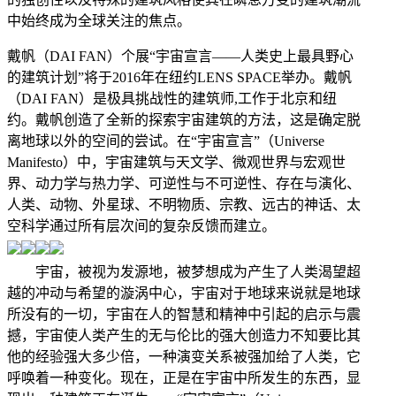
中始终成为全球关注的焦点。
戴帆（DAI FAN）个展“宇宙宣言——人类史上最具野心
的建筑计划”将于2016年在纽约LENS SPACE举办。戴帆
（DAI FAN）是极具挑战性的建筑师,工作于北京和纽
约。戴帆创造了全新的探索宇宙建筑的方法，这是确定脱
离地球以外的空间的尝试。在“宇宙宣言”（Universe
Manifesto）中，宇宙建筑与天文学、微观世界与宏观世
界、动力学与热力学、可逆性与不可逆性、存在与演化、
人类、动物、外星球、不明物质、宗教、远古的神话、太
空科学通过所有层次间的复杂反馈而建立。
宇宙，被视为发源地，被梦想成为产生了人类渴望超
越的冲动与希望的漩涡中心，宇宙对于地球来说就是地球
所没有的一切，宇宙在人的智慧和精神中引起的启示与震
撼，宇宙使人类产生的无与伦比的强大创造力不知要比其
他的经验强大多少倍，一种演变关系被强加给了人类，它
呼唤着一种变化。现在，正是在宇宙中所发生的东西，显