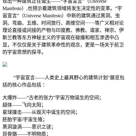
现出一种建筑正在诞生——“宇宙宣言”（Universe
Manifesto）,也预示着建筑领域将发生决定性的变革。“宇
宙宣言”（Universe Manifesto）中新的建筑通过黑洞、虫
洞、弯曲、五维、时间旅行、高维空间⋯⋯等广义相对论
理论直接或间接的产物与印度教、佛教、道家、禅宗、伊
斯兰教等东方神秘主义的宇宙观在碰撞和相互渗透中凸
显，不仅仅是关于建筑革命性的观念，更是一场关于前卫
的宇宙思想的探寻。
“宇宙宣言——人类史上最具野心的建筑计划”展览包
括的核心作品包括 ：
大爆炸——“古老的张力”宇宙万物诞生的空间；
超体——飞向太阳；
星球撞击——从毁灭中诞生的空间；
胚胎宇宙/宇宙生殖；
黑洞漩涡——意识之谜；
异骨骼——不明物质；