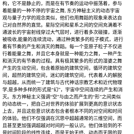
构，它不是静止的，而是在有节奏的运动中振荡着，参与
着能量的一种不停的宇宙之舞, 东方神秘主义的动态宇宙
观与量子力学的观念类似，他们也用舞蹈的现象来表达自
己对自然界的直觉。星际空间和星系之间的空间充满着不
通波长的宇宙射线穿过大气层时，进行着多次碰撞，逐渐
被吸收,能量的连续流动，通过种类繁多的粒子模式，进行
着有节奏的产生和消灭的舞蹈。每一个亚原子粒子不仅进
行着能量之舞，并且它本身就是一种能力之舞，一种产生
和消灭的有节奏的过程。具有极其繁多的形式的湿婆之舞
产生的生动空间，包含着原始的建筑空间，循环的建筑空
间，超然的建筑空间，迷幻的建筑空间，代表着人的解脱
与超越，从而统一了建筑与古代神话宗教艺术和近代物理
学,是多种多样的形式是“幻”，宇宙中空间连续的产生和消
灭。东方神秘主义强调“空”与由之而产生的“形”之间类似
的动态统一，把自己对世界的体验扩展到更高的意识状态
上去，并且这些意识状态包含者根本不同的对空间和时间
的体验。他们不仅强调在沉思中超越通常的三维空间，而
且甚至更加强调超越对时间的一般认识。他们体验到的不
是时间阶段的线性连续，而是无始无终、动态而无限的现