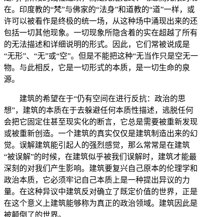
在。印度教的“梵”与佛家的“法身”和道教的“道”一样，或
许可以被看作是终极的统一场，从这种场中涌现出来的还
包括一切其他现象。一切现象所隐含着的实在超越了所有
的无法描述和详细说明的形式。因此，它们常被说成是
“无形”、“无”或“空”。但是不能把这种“无当作只是空无一
物。与此相反，它是一切形式的本质，是一切生命的泉
源。
建筑的希望在于“仍有空间在进行反抗：政治的思
想”，建筑的本质在于去躲避任何本质性描述，逃脱任何
会把它固定住甚至现实化的断言，它总是需要被重新发现
或被重新创造。一个建筑的真实仅仅是建筑制造出来的幻
觉。误解建筑能引起人的强烈感觉，那么常常是在建筑
“被误解”的时候，在建筑似乎被我们误解时，建筑才能最
深刻的对我们产生影响。建筑要复兴自己原本的伦理学和
政治本质，它必须牢记自己本质上是一种提出异议的力
量。在这种异议中建筑反对确立了既定价值的世界，正是
在这个意义上建筑能够称为真正的政治领域。建筑因此是
被颠倒了的世界。