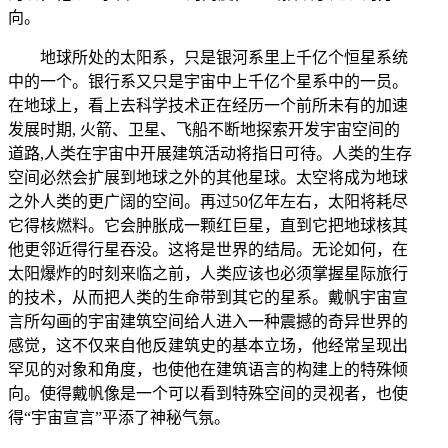
向。
地球所处的太阳系，只是银河系里上千亿个恒星系统
中的一个。银行系又只是宇宙中上千亿个星系中的一员。
在地球上，看上去科学技术正在经历一个前所未有的加速
发展时期, 火箭、卫星、飞船不断地探索开发宇宙空间的
道路,人类在宇宙中开展建筑活动将指日可待。人类的生存
空间必然会扩展到地球之外的其他星球。太空将成为地球
之外人类的更广阔的空间。再过50亿年左右，太阳将耗尽
它得核燃料。它会肿胀成一颗红巨星，直到它把地球核其
他更邻近得行星吞没。这将是世界的结局。无论如何，在
太阳爆炸的时刻来临之前，人类应该也必须掌握星际旅行
的技术，从而把人类的生命带到其它的星系。戴帆宇宙宣
言所勾画的宇宙建筑空间给人进入一种震撼的奇异世界的
感觉，这不仅来自他反建筑史的基本立场，他经常呈现出
罕见的对象和角度，也使他在建筑语言的构建上的特殊倾
向。使得戴帆像是一个可以看到特殊空间的灵视者，也使
得“宇宙宣言”平添了神秘气氛。