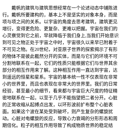
戴帆的建筑与建筑思想经常在一个论述动态中铺陈进
行。戴帆所要建构的，基本上不是坚实的对象本身，而是
项与项之间的关系。以宇宙的角度去思考建筑，建筑更见
增衍，变得更危险、更复杂、更难以把握。宇宙在我们的
心灵察觉到它之前，早就降临于我们身上,当我们开始意识
到可见之物正处于宇宙之中时，宇宙很久以来早已附着于
不可见之物。在20世纪，对亚原子世界的探索揭示了有形
的物体不是彼此截然分开的实体，而是与它们的环境不可
分割地联系在一起，它们的性质只能根据它们与世界其余
部分的相互作用来了解。这种相互作用一直达到宇宙，达
到遥远的恒星和星系。宇宙的基本统一性不仅表现在非常
小的世界里，而且也表现在非常大的世界里。我们的日常
经验，甚至最小的细节，看来都与宇宙巨大尺度的特征精
密地联系在一起，以至于几乎不能指望把二者分开。心脏
的正常收缩从起搏点出发，以环形波前扩布整个心脏表
面。如果这个波在某处受到破坏，则产生复杂的螺旋扰
动。心脏对电螺旋的反应，导致心力衰竭的分形形态和周
期倍化。粒子的相互作用导致了构成物质世界的稳定结