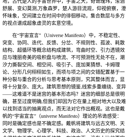
地，古代楚人的宇宙世界中，宇宙之大，奇诡瑰玮，潆洄
舒展、变幻莫测,万象森罗，楚人游目流观，仰视俯察，澄
怀味象，空间建立在时间中的徘徊移动，集合数层与多方
的视点谱成超象虚灵的玄意空境。
在“宇宙宣言”（Universe Manifesto）中，不稳定性、
突变、协同、迭代、反馈、分岔、不规则性、孤波、耗散
结构、超循环等概念结构成建筑，弯曲时空、引力透镜效
应与瑰丽奇美的吸积盘与喷流、不可预测性无处不在，潮
汐力撕裂空间、相空间、吸引子、庞加莱猜想、卡姆理
论、分形几何栩栩如生，而项与项之间的交错配置基于一
种分裂与重合的分析与思考基本原则，究其整体而言，显
得十分复杂、庞大。建筑思想的镜鉴,线索多重缠绕、变异
——这难道不是迷宫的基本形态吗？迷宫的细部总是很明
确，甚至过度明确,但我们却因为它在量上相对地大以及难
以找到适当的抽离观点，而无法对它作出概观。这也是戴
帆的“宇宙宣言”（universe Manifesto）理论的吊诡感受：
同时是确定感也是不确定感。戴帆将建筑与远古文明、天
文学、物理学、心理学、科技、政治、人文历史的探究结