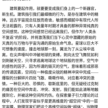
建筑要起作用，就要要变成我们身上的一个新器官，
新生机。建筑指引我们最细微的行为，是存在建筑中的精
神。远古宇宙观念狂放而奇诡，敏感而细腻中有现代人所
无法袒露的，只有人类童年时期才具备的那种异常纯真的
空间感觉。这种空间感觉已经远离我们，但作为“人类永
不复返”的阶段，并将激荡我们当下心灵中潜藏的原始的
天真的与万物与宇宙沟通的原始生命气息。星球以巨大不
可想象的速度，撞击地球那一刻，翼龙为了从尘埃中逃
离，在尖声嚎叫中冲破地球的束缚，刺向太空飞舞犹如利
剑刺破天空，只寻求逃离地球这个地狱般的世界，空气中
的感性的因子，因为所谓的毁灭的空气，意味着形成邪恶
的传递因素，空间在一种极度尖锐的精神冲突中完成——
爆裂的分解碎片四处飞散、嘶嘶作响、对应着冲突的激
情，一种巨大的、恐惧的、歇斯底里的、但无疑经过克制
的痛苦在空间中奔走、冲突、发射，我们能如此清晰地触
摸到它，并被这种空间所灼伤。在探索量子引力理论的过
程中，人们发现宇宙似乎是更高维度的“超空间”中的一层
宇宙膜，物理学家们把这个高维空间叫做“超体”，当物理