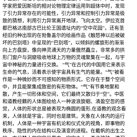
学家把爱因斯坦的相对论物理定律运用到超体中时，发现
了引力异常存在的可能性，引力异常和控制引力异常是极
致的猜想，利用引力异常离开地球，飞向太空。伊拉克首
都巴格达南部古巴比伦王国遗址内的“空中花园”，还有圣
经旧约种出现的在勃鲁盖尔的绘画作品《触怒神以后被破
坏的巴别塔》中呈现的“巴别塔”，以倾斜的螺旋形的渐渐
向上方盘旋，像向神灵通天的力量傲然矗立，非常多的拱
形门窗户与洞窟吸收地球上万物的灵魂聚集在一起，与宇
宙中神秘的力量进行交换。 “气”在古代的中国用它来表示
生命的气息，活着表示使宇宙具有生气的能量。“气”被看
作是一种微妙而不可感知的物质形式，它存在于整个空间
中，并且能聚集成致密的有形物体。“气”有节奏地聚和
散，产生一切形体和空间，它们最终又散归于“空”。中医
和道教经籍的人体图绘给人一种波浪旋蛔、清盈空忽的感
觉，人体的形状总是被表现为椭圆的蛋形,在道教的观念看
来，人体就是宇宙，同时也是建筑，天象在人体内的运行
机制，人体是一种宇宙有机论和仪式化的视角，即事物的
秩序、隐性的内在结构以及演变的进程。在戴帆的出生之