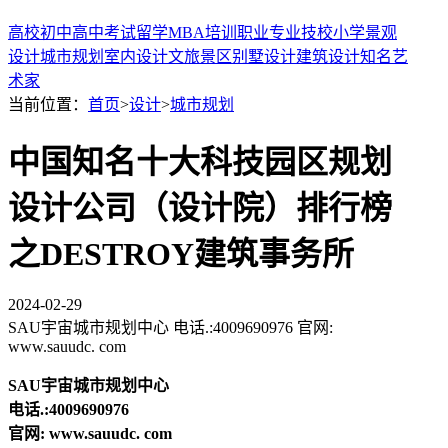
高校
初中
高中
考试
留学
MBA
培训
职业
专业
技校
小学
景观
设计
城市规划
室内设计
文旅景区
别墅设计
建筑设计
知名艺
术家
当前位置：
首页
>
设计
>
城市规划
中国知名十大科技园区规划
设计公司（设计院）排行榜
之DESTROY建筑事务所
2024-02-29
SAU宇宙城市规划中心 电话.:4009690976 官网:
www.sauudc. com
SAU宇宙城市规划中心
电话.:4009690976
官网: www.sauudc. com